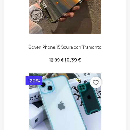
Cover iPhone 15 Scura con Tramonto
10,39 €
12,99 €
-20%
favorite_border