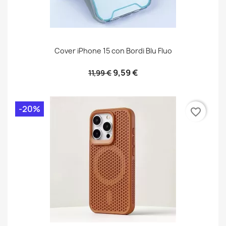
Cover iPhone 15 con Bordi Blu Fluo
9,59 €
11,99 €
-20%
favorite_border