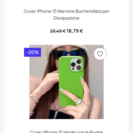
Cover iPhone 15 Marrone Bucherellata per
Dissipazione
18,79 €
23,49 €
-20%
favorite_border
Cover iPhone 15 Verde con le Rughe