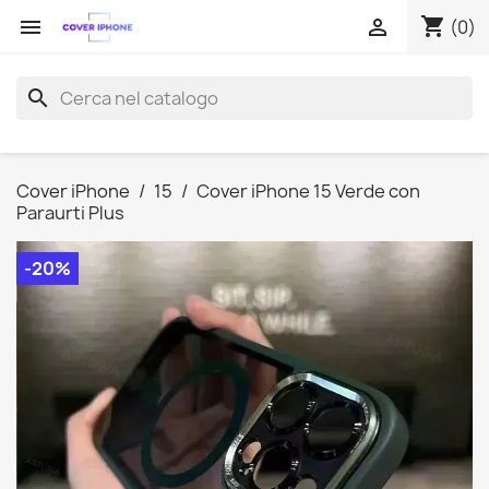
shopping_cart


(0)
search
Cover iPhone
15
Cover iPhone 15 Verde con
Paraurti Plus
-20%