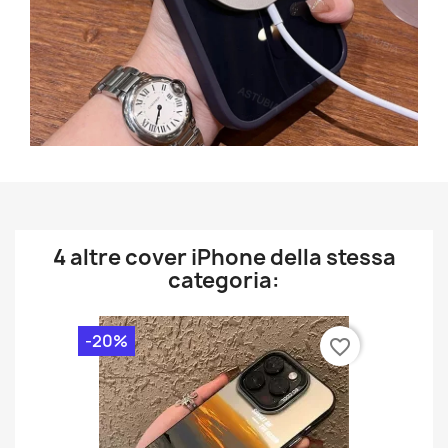
4 altre cover iPhone della stessa
categoria:
-20%
favorite_border