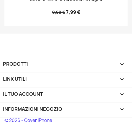
7,99 €
9,99 €
PRODOTTI

LINK UTILI

IL TUO ACCOUNT

INFORMAZIONI NEGOZIO
keyboard_arrow_down
© 2026 - Cover iPhone