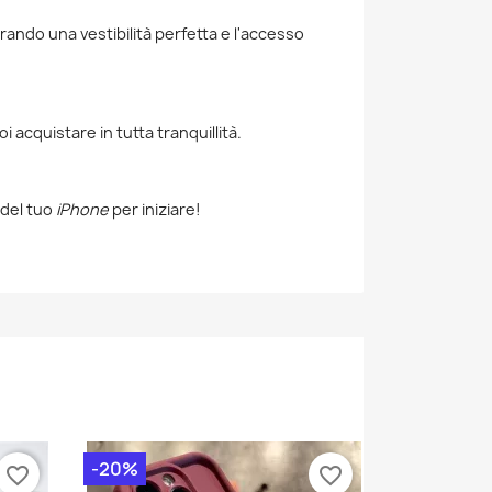
urando una vestibilità perfetta e l'accesso
i acquistare in tutta tranquillità.
o del tuo
iPhone
per iniziare!
-20%
favorite_border
favorite_border