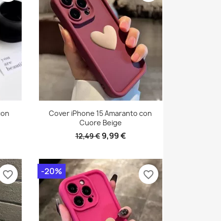
con
Cover iPhone 15 Amaranto con
Cuore Beige
9,99 €
12,49 €
-20%
favorite_border
favorite_border