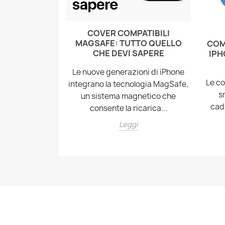
E LA COVER
COVER COMPATIBILI
TUO IPHONE
MAGSAFE: TUTTO QUELLO
COM
CHE DEVI SAPERE
IPH
ta un nuovo
Le nuove generazioni di iPhone
prime cose da
Le co
integrano la tecnologia MagSafe,
 Con il costo
s
un sistema magnetico che
gli...
cad
consente la ricarica...
Leggi