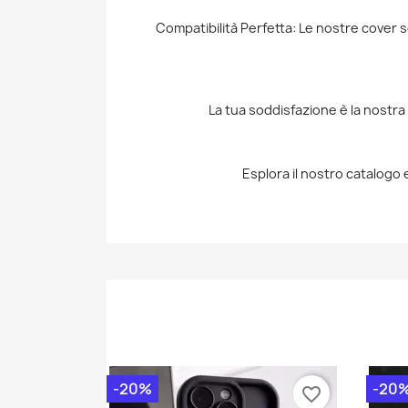
Compatibilità Perfetta: Le nostre cover
La tua soddisfazione è la nostra p
Esplora il nostro catalogo e
-20%
-20
favorite_border