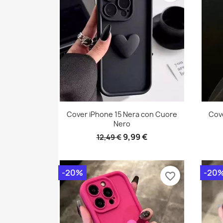
Cover iPhone 15 Nera con Cuore
Cov
Nero
9,99 €
12,49 €
-20%
-20
favorite_border