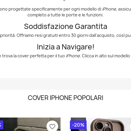
 sono progettate specificamente per ogni modello di
iPhone
, assic
completo a tutte le porte e le funzioni.
Soddisfazione Garantita
riorità. Offriamo resi gratuiti entro 30 giorni dall'acquisto, così puo
Inizia a Navigare!
 trova la cover perfetta per il tuo
iPhone
. Clicca in alto sul modell
COVER IPHONE POPOLARI
%
-20%
favorite_border