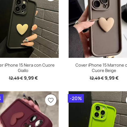
er iPhone 15 Nera con Cuore
Cover iPhone 15 Marrone 
Giallo
Cuore Beige
9,99 €
9,99 €
12,49 €
12,49 €
%
-20%
favorite_border