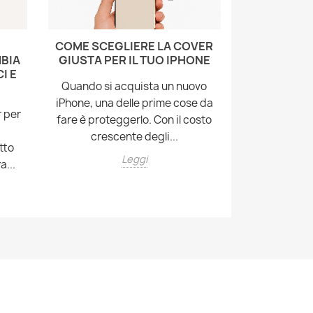
E
COME SCEGLIERE LA COVER
COVER 
BIA
GIUSTA PER IL TUO IPHONE
MAGSAFE:
I E
CHE D
Quando si acquista un nuovo
Le nuove gen
iPhone, una delle prime cose da
r per
integrano la 
fare è proteggerlo. Con il costo
un sistem
crescente degli...
tto
consente
Leggi
a...