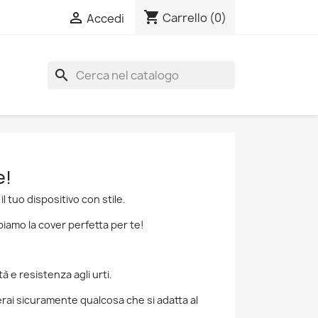
shopping_cart

Carrello
(0)
Accedi
search
e!
 tuo dispositivo con stile.
iamo la cover perfetta per te!
à e resistenza agli urti.
overai sicuramente qualcosa che si adatta al