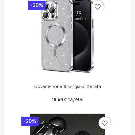
-20%
favorite_border
Cover iPhone 15 Grigia Glitterata
13,19 €
16,49 €
-20%
favorite_border