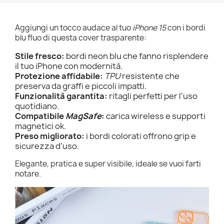
Aggiungi un tocco audace al tuo
iPhone 15
con i bordi
blu fluo di questa cover trasparente:
Stile fresco:
bordi neon blu che fanno risplendere
il tuo iPhone con modernità.
Protezione affidabile:
TPU
resistente che
preserva da graffi e piccoli impatti.
Funzionalità garantita:
ritagli perfetti per l’uso
quotidiano.
Compatibile
MagSafe
:
carica wireless e supporti
magnetici ok.
Preso migliorato:
i bordi colorati offrono grip e
sicurezza d’uso.
Elegante, pratica e super visibile, ideale se vuoi farti
notare.