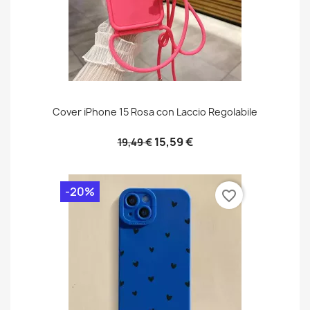
Cover iPhone 15 Rosa con Laccio Regolabile
15,59 €
19,49 €
-20%
favorite_border