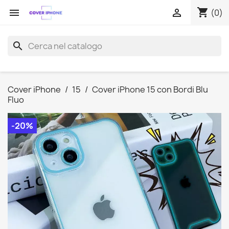
shopping_cart


(0)
search
Cover iPhone
15
Cover iPhone 15 con Bordi Blu
Fluo
-20%