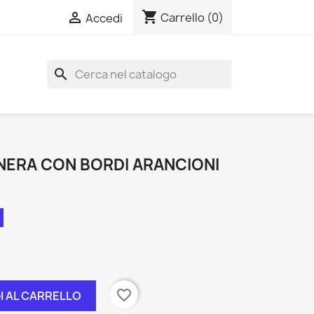
shopping_cart

Carrello
(0)
Accedi
search
NERA CON BORDI ARANCIONI
favorite_border
I AL CARRELLO