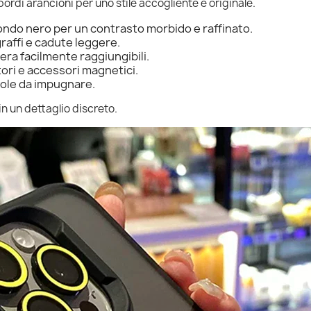
ordi arancioni per uno stile accogliente e originale.
ondo nero per un contrasto morbido e raffinato.
graffi e cadute leggere.
era facilmente raggiungibili.
tori e accessori magnetici.
vole da impugnare.
in un dettaglio discreto.