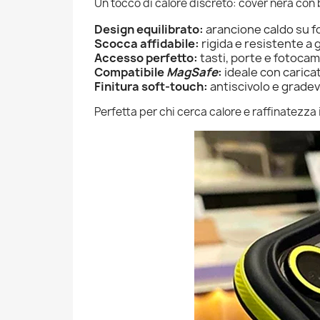
Un tocco di calore discreto: cover nera con b
Design equilibrato:
arancione caldo su f
Scocca affidabile:
rigida e resistente a 
Accesso perfetto:
tasti, porte e fotocam
Compatibile
MagSafe
:
ideale con carica
Finitura soft-touch:
antiscivolo e grade
Perfetta per chi cerca calore e raffinatezza 