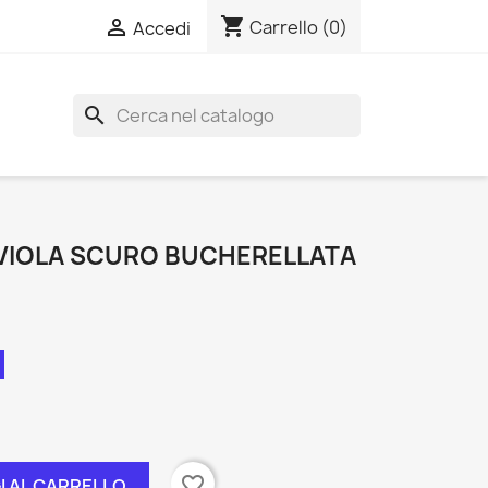
shopping_cart

Carrello
(0)
Accedi
search
 VIOLA SCURO BUCHERELLATA
favorite_border
I AL CARRELLO