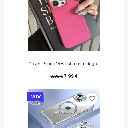
Cover iPhone 15 Fucsia con le Rughe
7,99 €
9,99 €
-20%
favorite_border