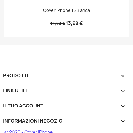
Cover iPhone 15 Bianca
13,99 €
17,49 €
PRODOTTI

LINK UTILI

IL TUO ACCOUNT

INFORMAZIONI NEGOZIO
keyboard_arrow_down
© 2026 - Cover iPhone