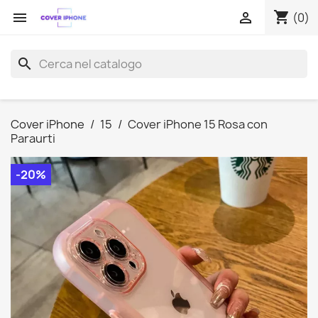
shopping_cart


(0)
search
Cover iPhone
15
Cover iPhone 15 Rosa con
Paraurti
-20%