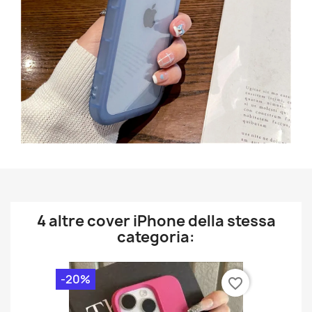
4 altre cover iPhone della stessa
categoria:
-20%
favorite_border