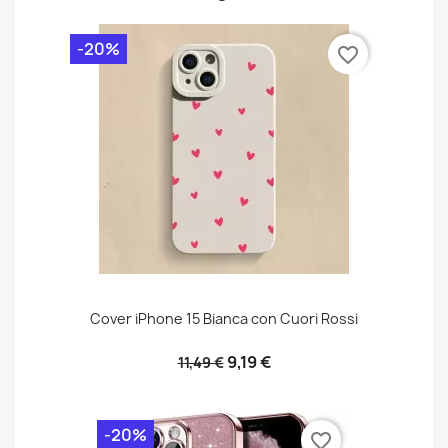
-20%
favorite_border
Cover iPhone 15 Bianca con Cuori Rossi
9,19 €
11,49 €
-20%
favorite_border