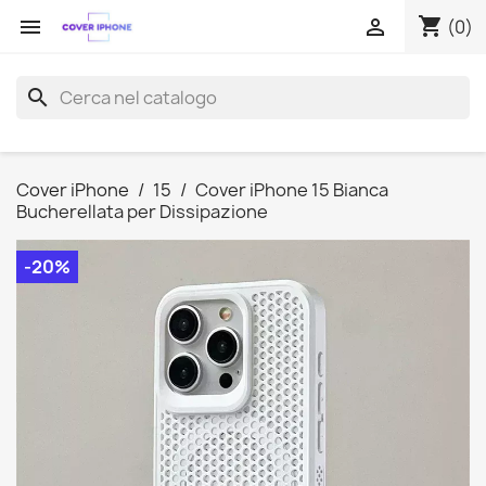
shopping_cart


(0)
search
Cover iPhone
15
Cover iPhone 15 Bianca
Bucherellata per Dissipazione
-20%